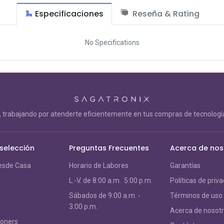
Especificaciones
Reseña & Rating
No Specifications
trabajando por atenderte eficientemente en tus compras de tecnología
 selección
Preguntas Frecuentes
Acerca de nos
esde Casa
Horario de Labores
Garantías
L.-V. de 8:00 a.m. 5:00 p.m.
Políticas de priv
S
ábados de 9:00 a.m. -
Términos de uso
3:00 p.m.
Acerca de nosot
Toners