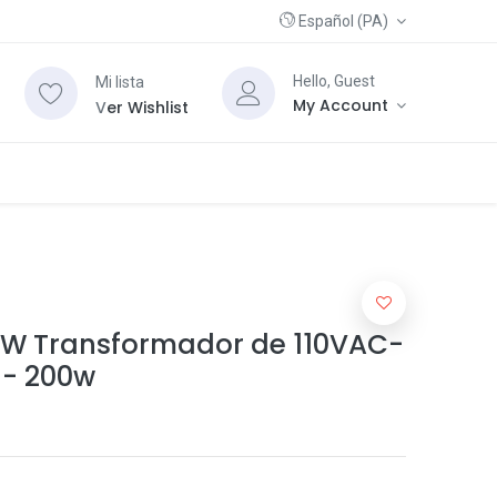
Español (PA)
Hello, Guest
Mi lista
My Account
V
er Wishlist
0W Transformador de 110VAC-
 - 200w