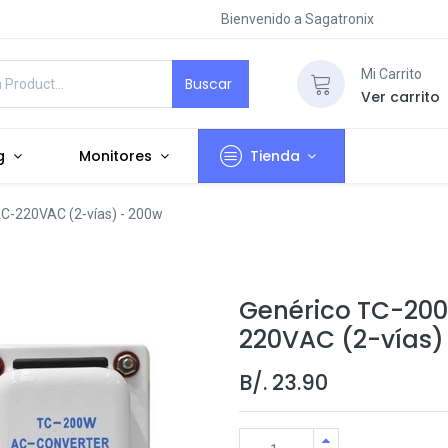
Bienvenido a Sagatronix
Mi Carrito
Buscar
Ver carrito
g
Monitores
Tienda
C-220VAC (2-vías) - 200w
Genérico TC-20
220VAC (2-vías)
B/.
23.90