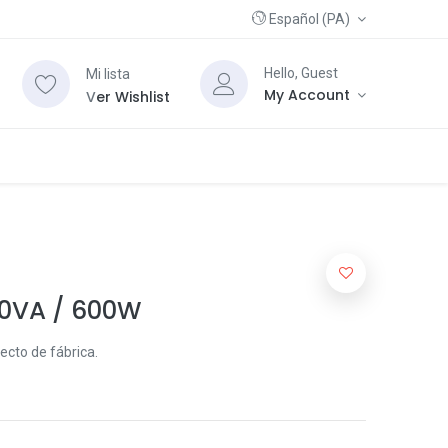
Español (PA)
Hello, Guest
Mi lista
My Account
V
er Wishlist
00VA / 600W
ecto de fábrica.