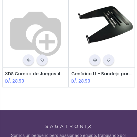
3DS Combo de Juegos 480-en-1 para DS
Genérico L1 - Bandeja para Laptop con Soporte para Brazo Z100 & Z200 / Soporta hasta 25 lbs / Metal / Negro
B/.
28.90
B/.
28.90
Somos un pequeño pero apasionado equipo, trabajando por