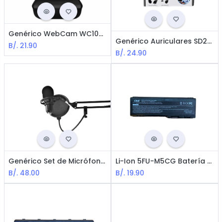
Genérico WebCam WC1080 / HD / USB / Negro (720p y 1080p Disponibles)
Genérico Auriculares SD200U / USB / Negro
B/.
21.90
B/.
24.90
Genérico Set de Micrófono para Podcast / USB / Negro
Li-Ion 5FU-M5CG Batería para Dell Inspiron - 11.1V / 5200 mAh / 6 celdas
B/.
48.00
B/.
19.90