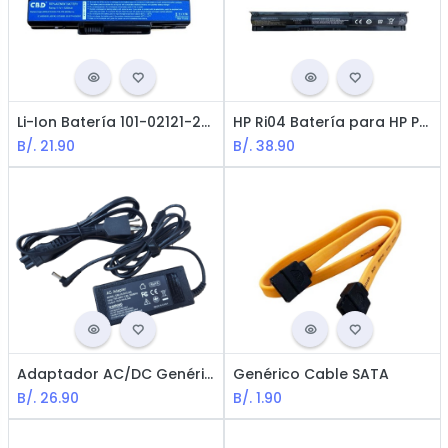
Li-Ion Batería 101-02121-22023 de Acer Aspire - 11.1V / 5200 mAh
HP Ri04 Batería para HP Probook Series - 14.8V / 2600mAh / 44Wh
B/.
21.90
B/.
38.90
Adaptador AC/DC Genérico compatible para DELL Cargador 19.5V3.34A (65w) / Tip 4.5*3.0mm
Genérico Cable SATA
B/.
26.90
B/.
1.90