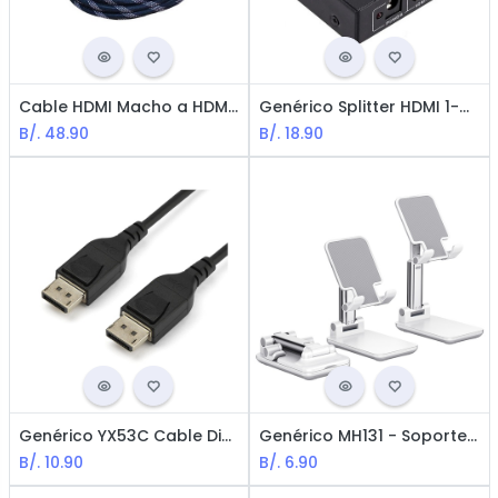
Cable HDMI Macho a HDMI Macho 15m - Negro
Genérico Splitter HDMI 1-a-2 Puertos / Negro
B/.
48.90
B/.
18.90
Genérico YX53C Cable DisplayPort Macho-Macho - 1.5m / Negro
Genérico MH131 - Soporte para teléfono móvil / altura ajustable / antideslizante
B/.
10.90
B/.
6.90