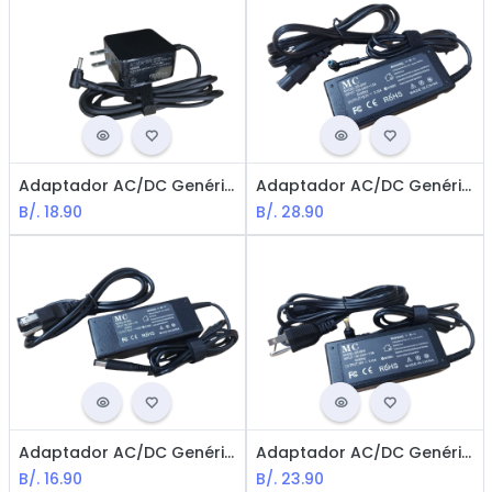
Adaptador AC/DC Genérico compatible para ASUS Cargador 19V1.75A / Tip 4.0*1.35mm
Adaptador AC/DC Genérico compatible para HP Cargador 19.5V3.33A / Tip AZUL 4.5*3.0mm
B/.
18.90
B/.
28.90
Adaptador AC/DC Genérico compatible para DELL Cargador 19.5V4.62A / Tip 7.4*5.0mm
Adaptador AC/DC Genérico compatible para ACER Cargador 19V3.42A / Tip 5.5*1.7mm
B/.
16.90
B/.
23.90