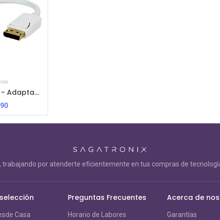
ios
XTech XTC-358 - Adaptador DisplayPort a HDMI Hembra / M-H / Blanco
.90
trabajando por atenderte eficientemente en tus compras de tecnología
 selección
Preguntas Frecuentes
Acerca de nos
esde Casa
Horario de Labores
Garantías