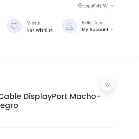
Español (PA)
Hello, Guest
Mi lista
My Account
V
er Wishlist
Cable DisplayPort Macho-
Negro