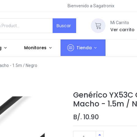
Bienvenido a Sagatronix
Mi Carrito
Buscar
Ver carrito
g
Monitores
Tienda
cho - 1.5m / Negro
Genérico YX53C 
Macho - 1.5m / 
B/.
10.90